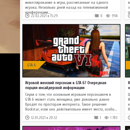
инвестирование в игры, рассчитанные на одного
в
игрока. Несколько дней назад на телевизионной
з
конференции...
п
22.02.2021 в 15:29
0
994
GTA 6
Игровой женский персонаж в GTA 6? Очередная
К
порция инсайдерской информации
о
Слухи о том, что основным игровым персонажем в
Ц
GTA 6 может стать женщина, уже довольно давно
A
бродят по просторам интернета. Такое решение
к
Rockstar, если оно действительно имеет место, особо...
X
12.01.2021 в 20:32
1
1 783