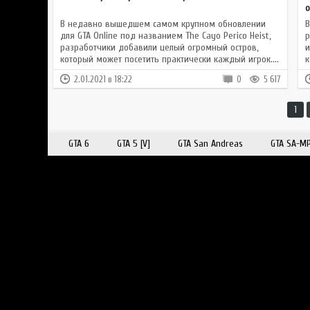
о
В недавно вышедшем самом крупном обновлении
В
для GTA Online под названием The Cayo Perico Heist,
р
разработчики добавили целый огромный остров,
и
который может посетить практически каждый игрок....
к
2.01.2021 в 18:22
0
5 617
1
GTA 6
GTA 5 [V]
GTA San Andreas
GTA SA-M