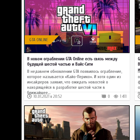
GTA ONLINE
В новом ограблении GTA Online есть связь между
G
будущей шестой частью и Вайс-Сити
В
и
В недавнем обновлении GTA появилось ограбление,
П
которое называется «Кайо-Перико». И хотя один из
о
инсайдеров заявил, что ожидать новостей о
ф
находящейся в разработке шестой части в
с
ближайшее...
п
10.01.2021 в 20:52
0
1 411