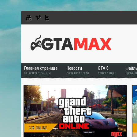
Главная страница
Новости
GTA 6
Файл
Основная страница
Новостной архив
Новости игры
Прокача
GTA 6
Фай
GTA 5
GTA 
GTA Online
GTA 
RDR 2
GTA 
GTA
GTA ONLINE
GTA 