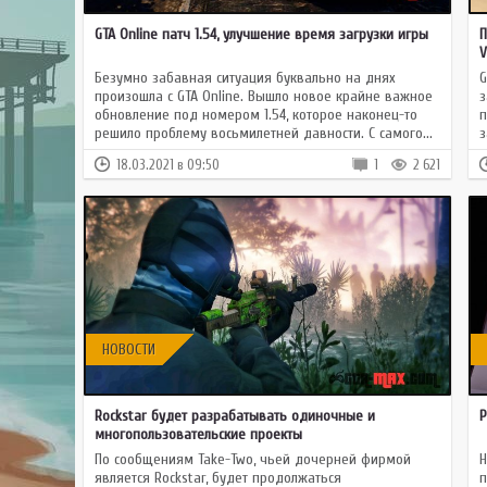
GTA 
GTA Online патч 1.54, улучшение время загрузки игры
П
GTA
V
Mult
Безумно забавная ситуация буквально на днях
G
произошла с GTA Online. Вышло новое крайне важное
з
обновление под номером 1.54, которое наконец-то
п
решило проблему восьмилетней давности. С самого...
з
18.03.2021 в 09:50
1
2 621
НОВОСТИ
Rockstar будет разрабатывать одиночные и
Р
многопользовательские проекты
По сообщениям Take-Two, чьей дочерней фирмой
Н
является Rockstar, будет продолжаться
п