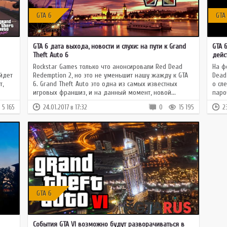
GTA 6
GTA
GTA 6 дата выхода, новости и слухи: на пути к Grand
GTA 
Theft Auto 6
дейс
Rockstar Games только что анонсировали Red Dead
На ф
ыйдет
Redemption 2, но это не уменьшит нашу жажду к GTA
Dead
т,
6. Grand Theft Auto это одна из самых известных
о сл
игровых франшиз, и на данный момент, новой...
паро
5 165
24.01.2017 в 17:32
0
15 195
2
GTA 6
События GTA VI возможно будут разворачиваться в