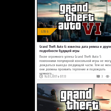
GTA 6
Grand Theft Auto 6: известна дата релиза и други
подробности будущей игры
После огромного успеха Grand Theft Auto 5
поклонники популярной консольной игры не могу
дождаться выхода следующей части. Тем не мен
они должны проявить терпение и подождать
немного...
16.03.2017 в 07:13
3