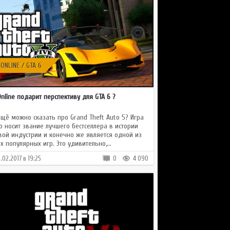
 ONLINE / GTA 6
Online подарит перспективу для GTA 6 ?
ещё можно сказать про Grand Theft Auto 5? Игра
о носит звание лучшего бестселлера в истории
вой индустрии и конечно же является одной из
х популярных игр. Это удивительно,...
5.02.2017 в 19:25
0
4 090