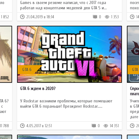
ало
Games в своем резюме написал, что с 2017 года
посе
работал над концептами моделей для GTA 5 и...
похо
1 852
21.04.2019 в 18:14
0
1 353
1
GTA 6
GTA
GTA 6 ждем в 2020?
Слух
пла
TA 6?
У Rockstar возникли проблемы, которые помешают
Учит
 с
выйти GTA 6 пораньше! Президент Rockstar.....
в GT
тают
пред
дате
11 788
4.05.2017 в 12:51
0
14 351
2