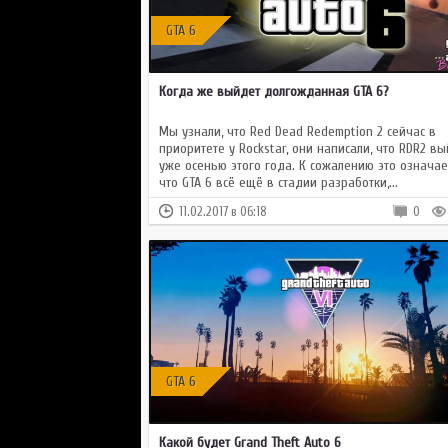
GTA 6
Когда же выйдет долгожданная GTA 6?
Мы узнали, что Red Dead Redemption 2 сейчас в
приоритете у Rockstar, они написали, что RDR2 в
уже осенью этого года. К сожалению это означае
что GTA 6 всё ещё в стадии разработки,...
11.02.2017 в 06:18
0
GTA 6
Какой будет Grand Theft Auto 6