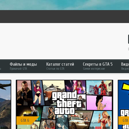
Файлы и моды
Каталог статей
Секреты в GTA 5
Вид
ы
Прокачай GTA
Статьи по GTA
Самое интересное
Видео
Файлы и моды
Статьи по GTA
RD
GTA 6
GTA 6
GT
GTA 5
GTA 5
GT
GTA 4
GTA Online
GT
GTA San Andreas
GTA San Andreas
An
GTA 6
GTA
GTA Vice City
GTA SAMP