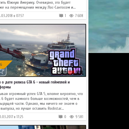
тить Южную Америку. Очевидно, это будет
же на перемещения между Лос-Сантосом и...
4.03.2018 в 07:57
1
7 608
 6
и о дате релиза GTA 6 - новый геймплей и
тформы
ывая огромный успех GTA 5, вполне вероятно, что
A 6 будет намного больше возможностей, чем в
ыдущей части. Однако, мы ничего не знаем о
 выпуска, но лучше оставить Rockstar...
0.03.2017 в 17:25
0
9 581