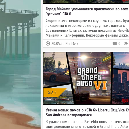
Город Майами упоминается практически во всех
"утечках" GTA 6
Скорее всего, некоторые из крупных городов буд
локациями в игре, которые будут находиться в
Соединенных Штатах, включая локаций из Нью-Йо
Майами и Калифорнии. Некоторые фанаты даже..
20.05.2019 в 13:35
0
GTA 6
Утечка новыx слухов о «GTA 6» Liberty City, Vice Ci
San Andreas возвращаются
В удаленном посте на Pastebin пользователь як
слил довольно много деталей о Grand Theft Auto 