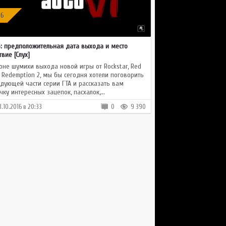
 6
6: предположительная дата выхода и место
твие [Слух]
оне шумихи выхода новой игры от Rockstar, Red
 Redemption 2, мы бы сегодня хотели поговорить
едующей части серии ГТА и рассказать вам
чку интересных зацепок, пасхалок,...
3.10.2016 в 20:33
0
9 390