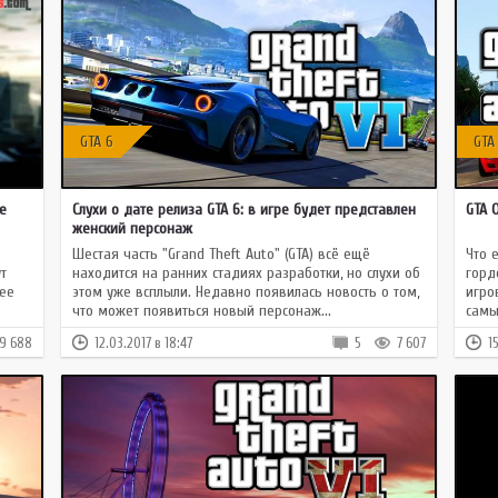
GTA 6
GTA
е
Слухи о дате релиза GTA 6: в игре будет представлен
GTA 
женский персонаж
Шестая часть "Grand Theft Auto" (GTA) всё ещё
Что 
т
находится на ранних стадиях разработки, но слухи об
горд
ее
этом уже всплыли. Недавно появилась новость о том,
игро
что может появиться новый персонаж...
самы
9 688
12.03.2017 в 18:47
5
7 607
1