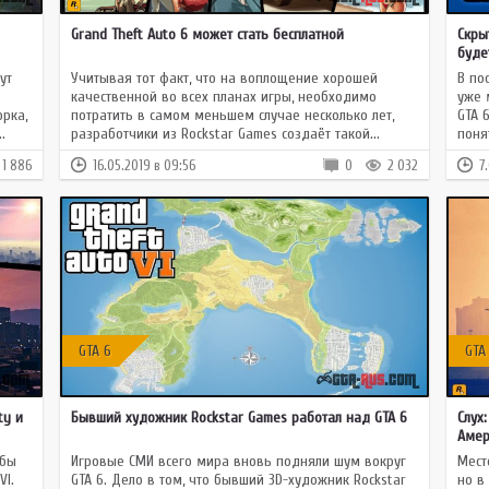
GTA 3
GTA CR-MP
Grand Theft Auto 6 может стать бесплатной
Скры
GTA SAMP
Multi Theft Auto
буде
Multi Theft Auto
ут
Учитывая тот факт, что на воплощение хорошей
В по
качественной во всех планах игры, необходимо
уже 
рка,
потратить в самом меньшем случае несколько лет,
GTA 
.
разработчики из Rockstar Games создаёт такой...
поня
1 886
16.05.2019 в 09:56
0
2 032
7
GTA 6
GTA
ty и
Бывший художник Rockstar Games работал над GTA 6
Слух
Амер
обы
Игровые СМИ всего мира вновь подняли шум вокруг
Мест
VI.
GTA 6. Дело в том, что бывший 3D-художник Rockstar
но в