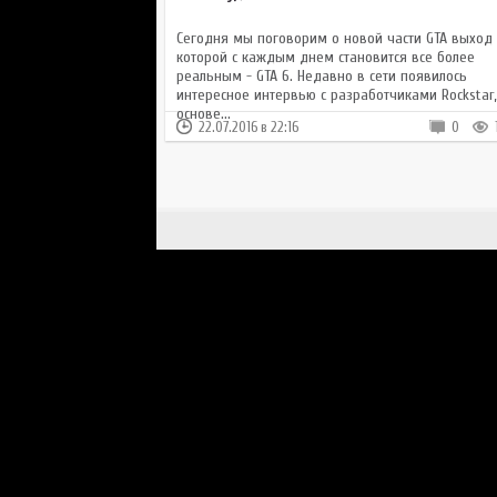
Сегодня мы поговорим о новой части GTA выход
которой с каждым днем становится все более
реальным - GTA 6. Недавно в сети появилось
интересное интервью с разработчиками Rockstar,
основе...
22.07.2016 в 22:16
0