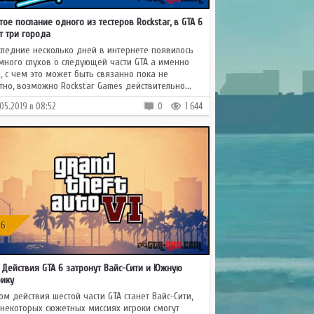
SA-MP
MTA 1.4
0.3z
тое послание одного из тестеров Rockstar, в GTA 6
SA-MP
MTA 1.3.5
0.3x
т три города
SA-MP
MTA 1.3.4
следние несколько дней в интернете появилось
0.3e
много слухов о следующей части GTA а именно
SA-MP
MTA 1.3.3
0.3d
6, с чем это может быть связанно пока не
тно, возможно Rockstar Games действительно...
SA-MP
MTA 1.3.2
0.3c
.05.2019 в 08:52
0
1 644
SA-MP
MTA 1.3.1
0.3b
SA-MP
0.3a
SA-MP
0.2X
0.2.2
 6
: Действия GTA 6 затронут Вайс-Сити и Южную
ику
ом действия шестой части GTA станет Вайс-Сити,
 некоторых сюжетных миссиях игроки смогут