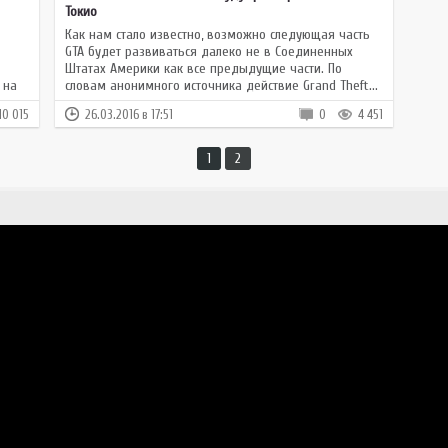
Токио
Как нам стало известно, возможно следующая часть
GTA будет развиваться далеко не в Соединенных
Штатах Америки как все предыдущие части. По
 на
словам анонимного источника действие Grand Theft...
10 015
26.03.2016 в 17:51
0
4 451
1
2