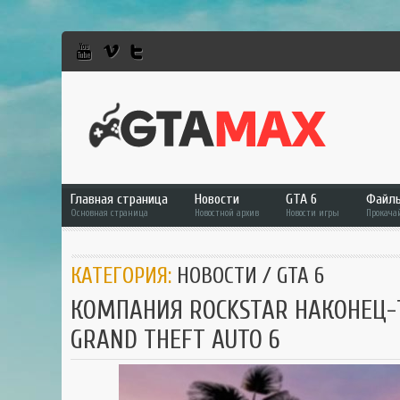
Главная страница
Новости
GTA 6
Файл
Основная страница
Новостной архив
Новости игры
Прокача
GTA 6
Фай
КАТЕГОРИЯ:
НОВОСТИ
/
GTA 6
GTA 5
GTA 
КОМПАНИЯ ROCKSTAR НАКОНЕЦ-Т
GTA Online
GTA 
GRAND THEFT AUTO 6
RDR 2
GTA 
GTA
GTA 