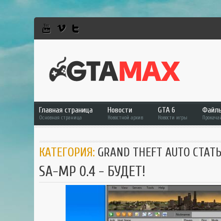
Главная страница
Новости
GTA 6
Файл
Основная страница
Новостной архив
Новости игры
Прокача
GTA 6
Фай
КАТЕГОРИЯ:
GRAND THEFT AUTO СТАТ
GTA 5
GTA 
SA-MP 0.4 - БУДЕТ!
GTA Online
GTA 
RDR 2
GTA 
GTA
GTA 