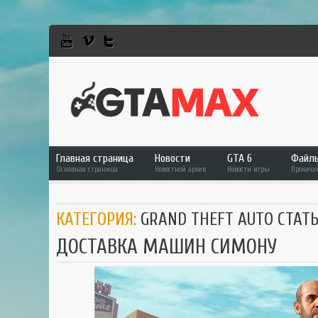
Главная страница
Новости
GTA 6
Файл
Основная страница
Новостной архив
Новости игры
Прокача
GTA 6
Фай
КАТЕГОРИЯ:
GRAND THEFT AUTO СТАТ
GTA 5
GTA 
ДОСТАВКА МАШИН СИМОНУ
GTA Online
GTA 
RDR 2
GTA 
GTA
GTA 