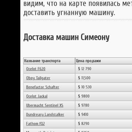
видим, что на карте появилась ме
доставить угнанную машину.
Доставка машин Симеону
Название транспорта
Цена продажи
Ocelot F620
$ 12 790
Obey Tailgater
$ 11,500
Benefactor Schafter
$ 10 530
Ocelot Jackal
$ 9800
Ubermacht Sentinel XS
$ 9780
Dundreary Landstalker
$ 9410
Fathom fQ2
$ 8290