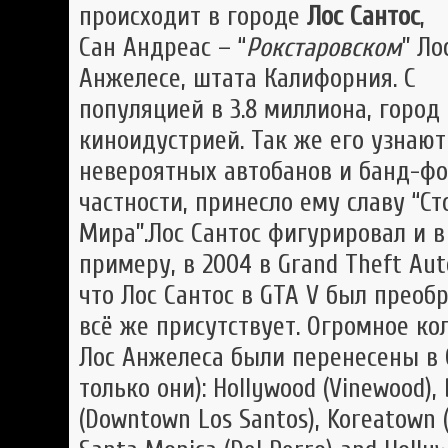
происходит в городе
Лос Сантос
,
Сан Андреас – “
Рокстаровском
” Ло
Анжелесе, штата Калифорния. С
популяцией в 3.8 миллиона, город
киноидустрией. Так же его узнают
невероятных автобанов и банд-фо
частности, принесло ему славу “
Мира”.Лос Сантос фигурировал и в
примеру, в 2004 в Grand Theft Aut
что Лос Сантос в GTA V был преоб
всё же присутствует. Огромное ко
Лос Анжелеса были перенесены в G
только они): Hollywood (Vinewood)
(Downtown Los Santos), Koreatown (Li