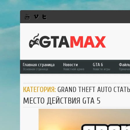
Главная страница
Новости
GTA 6
Файл
Основная страница
Новостной архив
Новости игры
Прокача
GTA 6
Фай
КАТЕГОРИЯ:
GRAND THEFT AUTO СТАТ
GTA 5
GTA 
МЕСТО ДЕЙСТВИЯ GTA 5
GTA Online
GTA 
RDR 2
GTA 
GTA
GTA 