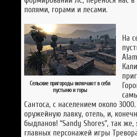
формирований ЛС, перенося нас в
полями, горами и лесами.
На с
пуст
Alam
Кали
приг
Сельские пригороды включают в себя
Горо
пустыню и горы
самы
Сантоса, с населением около 3000
оружейную лавку, отель, и, конеч
быдланов! “Sandy Shores”, так же,
главных персонажей игры Тревора