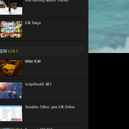
GTA Fantasy Winter Edition
GTA Tokyo
ДЛЯ
GTA 5
BMW X5M
ScriptHookV .NET
Tunables Editor для GTA Online