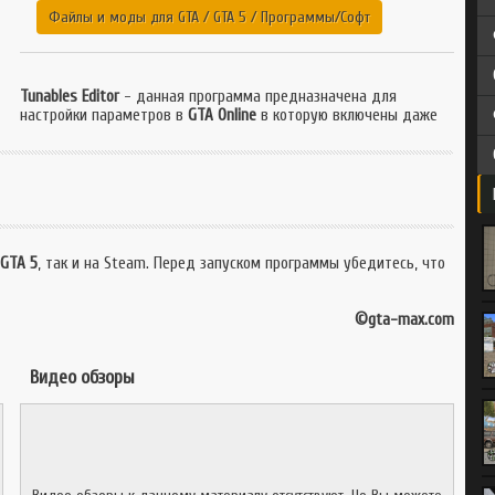
GTA 3
GTA CR-MP
Файлы и моды для GTA
/
GTA 5
/
Программы/Софт
GTA SAMP
Multi Theft Auto
Multi Theft Auto
Tunables Editor
- данная программа предназначена для
настройки параметров в
GTA Online
в которую включены даже
GTA 5
, так и на Steam. Перед запуском программы убедитесь, что
©gta-max.com
Видео обзоры