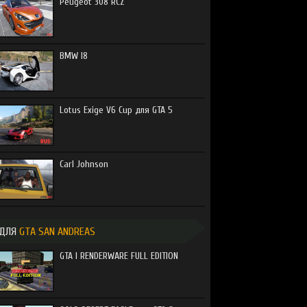
Peugeot 308 RCZ
BMW I8
Lotus Exige V6 Cup для GTA 5
Carl Johnson
ДЛЯ
GTA SAN ANDREAS
GTA I RENDERWARE FULL EDITION