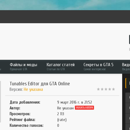
Файлы и моды
Каталог статей
Секреты в GTA 5
Вид
ы
Прокачай GTA
Статьи по GTA
Самое интересное
Видео
Файлы и моды
Статьи по GTA
RD
Tunables Editor для GTA Online
Версия:
Не указана
GTA 6
GTA 6
GT
GTA 5
GTA 5
GT
Дата добавления:
9 март 2016 г. в 21:52
Автор:
Не указан
GTA 4
GTA Online
GT
УКАЗАТЬ АВТОРА
Просмотров:
2 113
GTA San Andreas
GTA San Andreas
An
Рейтинг файла:
{rate}
GTA Vice City
GTA SAMP
Количество голосов:
0