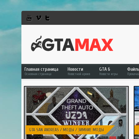
Главная страница
Новости
GTA 6
Файл
Основная страница
Новостной архив
Новости игры
Прокача
GTA 6
Фай
GTA 5
GTA 
GTA Online
GTA 
RDR 2
GTA 
GTA
GTA SAN ANDREAS / МОДЫ / ЗИМНИЕ МОДЫ
GTA 