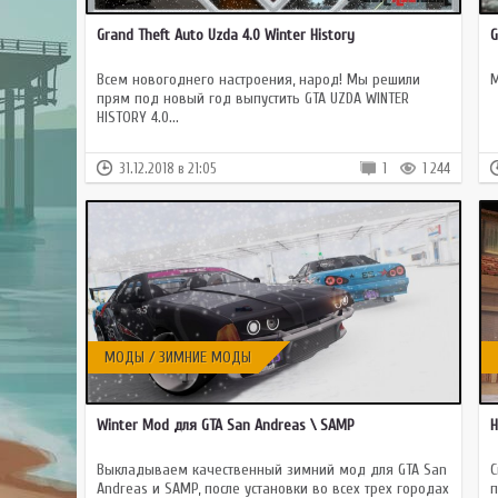
GTA 
Grand Theft Auto Uzda 4.0 Winter History
G
GTA
Mult
Всем новогоднего настроения, народ! Мы решили
М
прям под новый год выпустить GTA UZDA WINTER
HISTORY 4.0...
31.12.2018 в 21:05
1
1 244
МОДЫ / ЗИМНИЕ МОДЫ
Winter Mod для GTA San Andreas \ SAMP
Н
Выкладываем качественный зимний мод для GTA San
С
Andreas и SAMP, после установки во всех трех городах
п