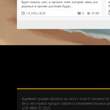
будет лежать снег, в пустыне тоже наступит зима, все
в
деревья и прочие растения будут...
1
а
1.11.2016 в 18:45
0
47 447
Администрация проекта не несет ответственности
Весь материал предоставлен в ознакомительных це
GTA-MAX © 2021.