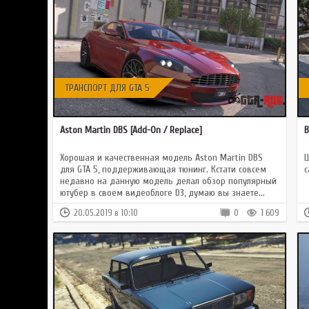
ТРАНСПОРТ ДЛЯ GTA 5
Aston Martin DBS [Add-On / Replace]
B
Хорошая и качественная модель Aston Martin DBS
Ш
для GTA 5, поддерживающая тюнинг. Кстати совсем
с
недавно на данную модель делал обзор популярный
ютубер в своем видеоблоге D3, думаю вы знаете...
20.05.2019 в 10:10
0
1 609