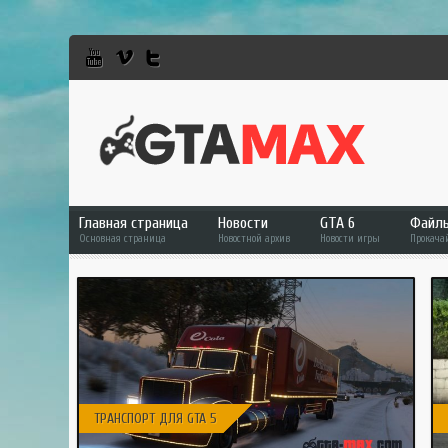
Главная страница
Новости
GTA 6
Файл
Основная страница
Новостной архив
Новости игры
Прокача
GTA 6
Фай
GTA 5
GTA 
GTA Online
GTA 
RDR 2
GTA 
GTA
ТРАНСПОРТ ДЛЯ GTA 5
GTA 