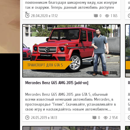
поклонникам благодаря шикарному виду, как изнутри
с
так и снаружи. Теперь данный автомобиль доступен
д
и...
28.04.2020 в 17:12
0
1 165
ТРАНСПОРТ ДЛЯ GTA 5
Mercedes Benz G65 AMG 2015 [add-on]
R
Mercedes Benz G65 AMG 2015 для GTA 5, обычный
А
всеми известный немецкий автомобиль Mercedes, в
к
простонародье "Гелик". Скачивайте, устанавливайте в
G
свою игру и наслаждайтесь новым автомобилем....
О
24.05.2019 в 14:13
0
2 954