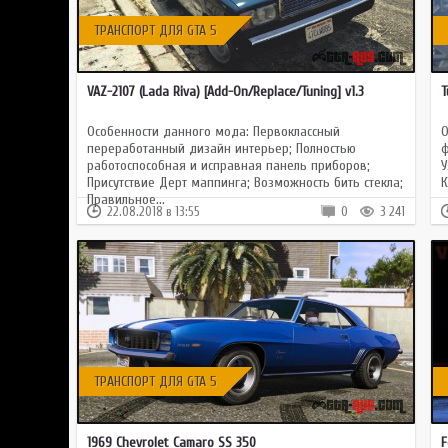
ТРАНСПОРТ ДЛЯ GTA 5
VAZ-2107 (Lada Riva) [Add-On/Replace/Tuning] v1.3
T
Особенности данного мода: Первоклассный
О
переработанный дизайн интерьер; Полностью
ф
работоспособная и исправная панель приборов;
У
Присутствие Дерт маппинга; Возможность бить стекла;
К
Правильное...
22.08.2018 в 13:55
0
3 241
ТРАНСПОРТ ДЛЯ GTA 5
1969 Chevrolet Camaro SS 350
F