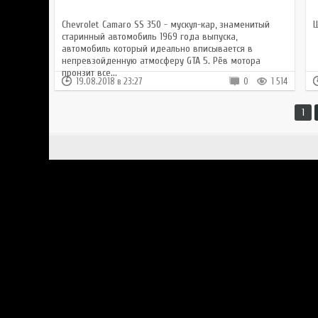
Chevrolet Camaro SS 350 - мускул-кар, знаменитый
Ш
старинный автомобиль 1969 года выпуска,
автомобиль который идеально вписывается в
непревзойденную атмосферу GTA 5. Рёв мотора
пронзит все...
19.08.2018 в 23:27
0
1 514
1