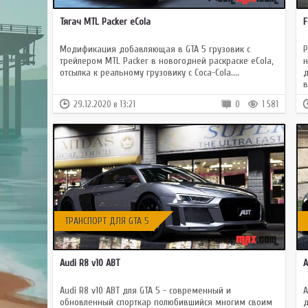
GTA 
Тягач MTL Packer eCola
F
GTA
Mult
Модификация добавляющая в GTA 5 грузовик с
Р
трейлером MTL Packer в новогодней раскраске eCola,
н
отсылка к реальному грузовику с Coca-Cola....
д
в
29.12.2020 в 13:21
0
1 581
ТРАНСПОРТ ДЛЯ GTA 5
Audi R8 v10 ABT
A
Audi R8 v10 ABT для GTA 5 - современный и
A
обновленный спорткар полюбившийся многим своим
д