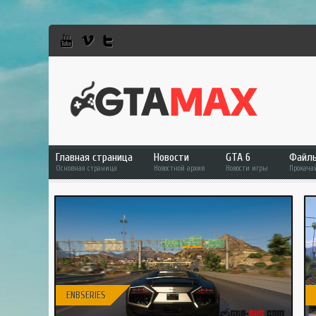
Главная страница
Новости
GTA 6
Файл
Основная страница
Новостной архив
Новости игры
Прокача
GTA 6
Фай
GTA 5
GTA 
GTA Online
GTA 
RDR 2
GTA 
GTA
ENBSERIES
GTA 