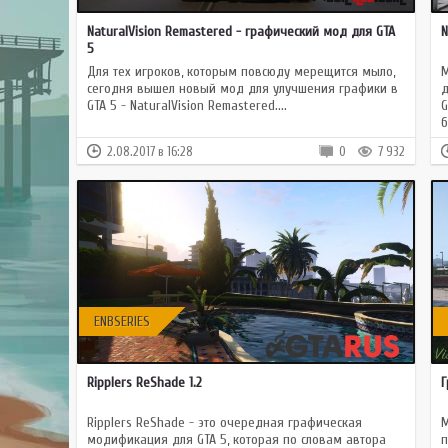
GTA 
NaturalVision Remastered - графический мод для GTA
N
GTA
5
Mult
Для тех игроков, которым повсюду мерещится мыло,
М
сегодня вышел новый мод для улучшения графики в
д
GTA 5 - NaturalVision Remastered....
G
б
2.08.2017 в 16:28
0
7 932
ENBSERIES
Ripplers ReShade 1.2
Г
Ripplers ReShade - это очередная графическая
М
модификация для GTA 5, которая по словам автора
п