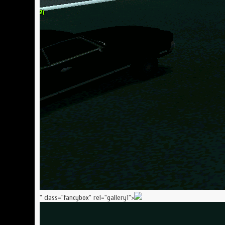
" class="fancybox" rel="gallery1">