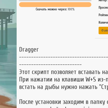
Автор:
GTA 
Просмо
Скачать можно через:
100%
GTA
Рейтин
Mult
Количе
Файл
Dragger
------------------------------------
--------------------------
Этот скрипт позволяет вставать 
При нажатии на клавиши W+S из-п
встать на дыбы нужно нажать "Ст
После установки заходим в папку с