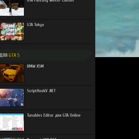
GTA Fantasy Winter Edition
GTA Tokyo
ДЛЯ
GTA 5
BMW X5M
ScriptHookV .NET
Tunables Editor для GTA Online