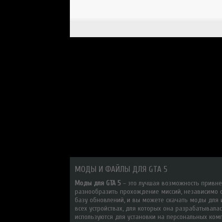
МОДЫ И ФАЙЛЫ ДЛЯ GTA 5
Моды для GTA 5
– это лучшая возможность привне
разнообразить прохождение миссий, независимо 
базу обновлений, и вы можете скачать моды для иг
всех устройствах, для которых она разрабатывала
используются для установки на персональных комп