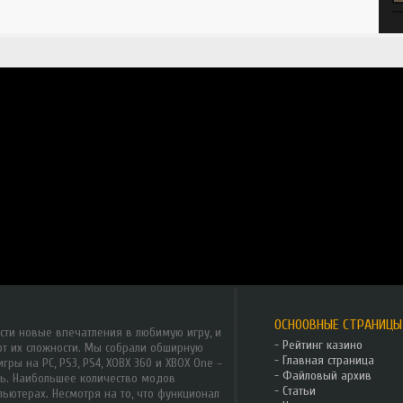
ОСНООВНЫЕ СТРАНИЦЫ
сти новые впечатления в любимую игру, и
-
Рейтинг казино
от их сложности. Мы собрали обширную
-
Главная страница
ры на PC, PS3, PS4, XOBX 360 и XBOX One –
-
Файловый архив
сь. Наибольшее количество модов
-
Статьи
ьютерах. Несмотря на то, что функционал