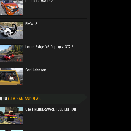
Peugeot 308 RCZ
BMW I8
Lotus Exige V6 Cup для GTA 5
Carl Johnson
ДЛЯ
GTA SAN ANDREAS
GTA I RENDERWARE FULL EDITION