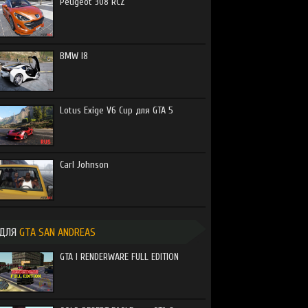
Peugeot 308 RCZ
BMW I8
Lotus Exige V6 Cup для GTA 5
Carl Johnson
ДЛЯ
GTA SAN ANDREAS
GTA I RENDERWARE FULL EDITION