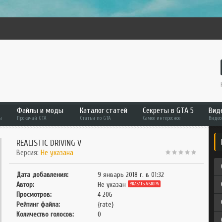
Файлы и моды
Каталог статей
Секреты в GTA 5
Вид
ы
Прокачай GTA
Статьи по GTA
Самое интересное
Видео
Файлы и моды
Статьи по GTA
RD
REALISTIC DRIVING V
Версия:
Не указана
GTA 6
GTA 6
GT
GTA 5
GTA 5
GT
Дата добавления:
9 январь 2018 г. в 01:32
Автор:
Не указан
GTA 4
GTA Online
GT
УКАЗАТЬ АВТОРА
Просмотров:
4 206
GTA San Andreas
GTA San Andreas
An
Рейтинг файла:
{rate}
GTA Vice City
GTA SAMP
Количество голосов:
0