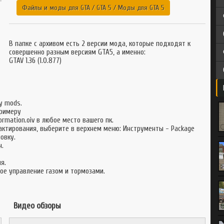
GTA 3
GTA CR-MP
Файлы и моды для GTA
/
GTA 5
/
Моды для GTA 5
GTA SAMP
Multi Theft Auto
Multi Theft Auto
В папке с архивом есть 2 версии мода, которые подходят к
совершенно разным версиям GTA5, а именно:
GTAV 1.36 (1.0.877)
у mods.
примеру
eformation.oiv в любое место вашего пк.
актирования, выберите в верхнем меню: Инструменты - Package
овку.
н.
я.
ое управление газом и тормозами.
Видео обзоры