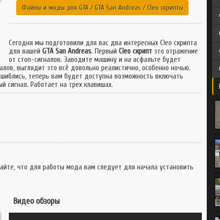
GTA 3
GTA CR-MP
Файлы и моды для GTA
/
GTA San Andreas
/
Cleo cкрипты
GTA SAMP
Multi Theft Auto
Multi Theft Auto
Сегодня мы подготовили для вас два интересных Cleo скрипта
для вашей
GTA San Andreas
. Первый
Cleo скрипт
это отражение
от стоп-сигналов. Заводите машину и на асфальте будет
алов, выглядит это всё довольно реалистично, особенно ночью.
 ошиблись, теперь вам будет доступна возможность включать
й сигнал. Работает на трех клавишах.
вайте, что для работы мода вам следует для начала установить
Видео обзоры