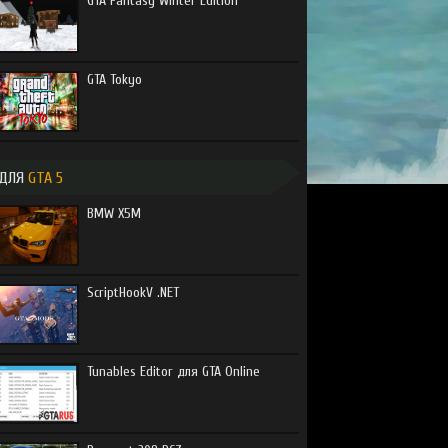
GTA Fantasy Winter Edition
GTA Tokyo
ДЛЯ
GTA 5
BMW X5M
ScriptHookV .NET
Tunables Editor для GTA Online