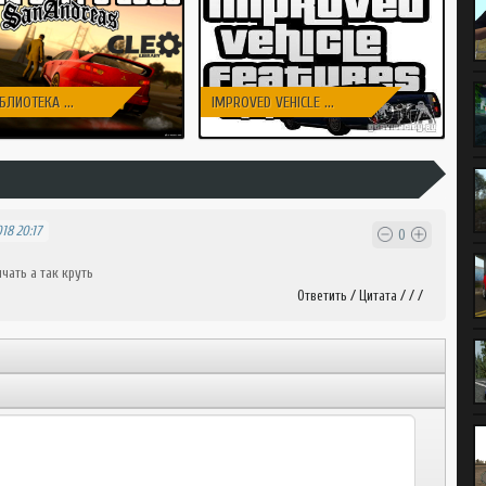
БЛИОТЕКА ...
IMPROVED VEHICLE ...
18 20:17
0
чать а так круть
Ответить
/
Цитата
/ / /