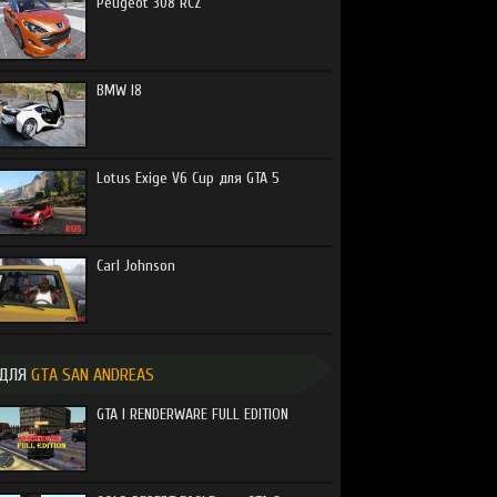
Peugeot 308 RCZ
BMW I8
Lotus Exige V6 Cup для GTA 5
Carl Johnson
ДЛЯ
GTA SAN ANDREAS
GTA I RENDERWARE FULL EDITION