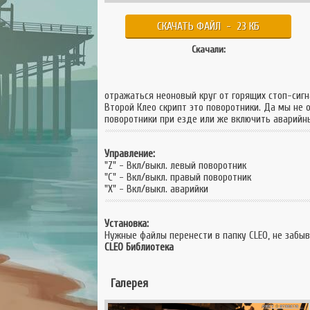
СКАЧАТЬ ФАЙЛ - 23 КБ
Скачали:
отражаться неоновый круг от горящих стоп-сигн
Второй Клео скрипт это поворотники. Да мы не
поворотники при езде или же включить аварийны
Управление:
"Z" - Вкл/выкл. левый поворотник
"C" - Вкл/выкл. правый поворотник
"Х" - Вкл/выкл. аварийки
Установка:
Нужные файлы перенести в папку CLEO, не забы
CLEO Библиотека
Галерея